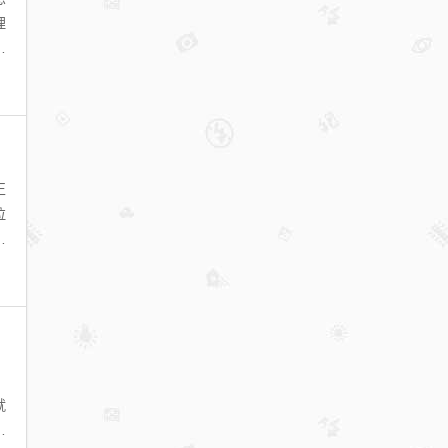
理
是
正
拉
，
，
就
修