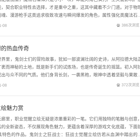
能，契合职业特性去选择，才是重中之重，这其中藏着不少门道。对于物
剑魂、漫游枪手这类追求极致攻速与瞬间爆发的角色，属性强化类魔法石
大幅提升冰、火、光、暗其中一种或多...
386次浏览
1-08
德的热血传奇
幻世界里，鬼剑士们的冒险故事，犹如一部波澜壮阔的史诗，从阿拉德大陆
广袤而神秘的土地，既是新手们的试炼场，也是传奇诞生的摇篮。初入阿
现出与众不同的气质。他们身背长剑，一袭黑袍，眼神中透着坚毅与果敢
磨，那与生俱来的战斗本能也呼之欲出...
372次浏览
1-08
立绘魅力赏
术长廊里，职业觉醒立绘无疑是浓墨重彩的一笔。它们用独特的笔触与创意
后的全新姿态，不仅展现角色魅力，更蕴含着深厚的游戏文化底蕴，下面
具特色的作品。鬼剑士之狂战士：狂战士觉醒立绘仿若从血渊中踏出的