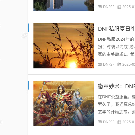
量的源泉。新手村外
DNFSF
2025-0
DNF私服夏日
DNF私服2024
扮：时装以海底“
家的审美需求1。武
首套礼包会赠送夏日
DNFSF
2025-0
徽章妙术：DN
在DNF公益服里
索久了，我还真总
玄学的开篇之笔。
是凌晨两三点，服务
DNFSF
2025-0