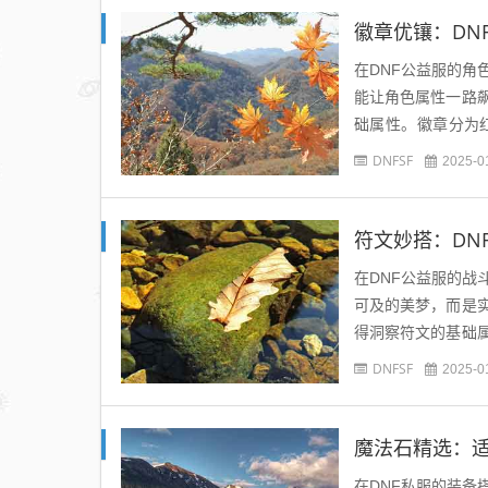
徽章优镶：DN
在DNF公益服的
能让角色属性一路
础属性。徽章分为
向。红色徽章常关联
DNFSF
2025-0
符文妙搭：DN
在DNF公益服的
可及的美梦，而是
得洞察符文的基础
技能伤害、缩短冷却
DNFSF
2025-0
魔法石精选：
在DNF私服的装