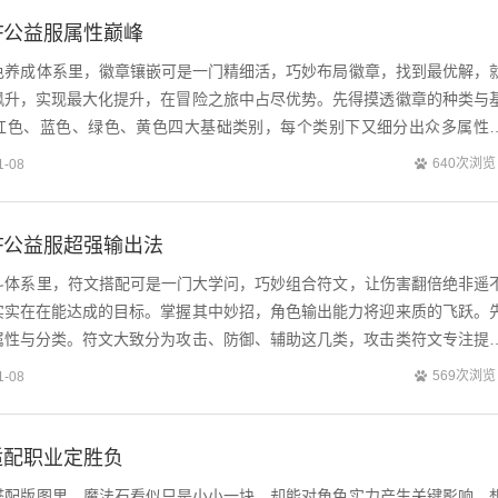
F公益服属性巅峰
角色养成体系里，徽章镶嵌可是一门精细活，巧妙布局徽章，找到最优解，
飙升，实现最大化提升，在冒险之旅中占尽优势。先得摸透徽章的种类与
红色、蓝色、绿色、黄色四大基础类别，每个类别下又细分出众多属性
力量、智力这类核心输出属性，物理系职...
640次浏览
1-08
F公益服超强输出法
战斗体系里，符文搭配可是一门大学问，巧妙组合符文，让伤害翻倍绝非遥
实实在在能达成的目标。掌握其中妙招，角色输出能力将迎来质的飞跃。
属性与分类。符文大致分为攻击、防御、辅助这几类，攻击类符文专注提
时间；防御类关乎减伤、护盾增强；辅...
569次浏览
1-08
适配职业定胜负
备搭配版图里，魔法石看似只是小小一块，却能对角色实力产生关键影响。