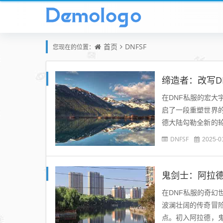
首页
DNFSF
您现在的位置：
缔造者：改写D
在DNF私服的宏
启了一段重塑世界
德大陆勾勒全新的
断壁，田野干裂，怪
DNFSF
2025-0
鬼剑士：阿拉
在DNF私服的奇
波澜壮阔的传奇冒
点。初入阿拉德，