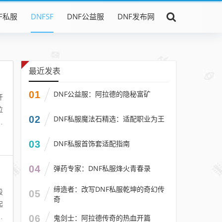
F私服
DNFSF
DNF公益服
DNF发布网
最近发表
01
DNF公益服：阿拉德的隐秘富矿
开
拉
02
DNF私服魔法石精选：适配职业为王
垣
03
DNF私服首饰套适配指南
04
弹药专家：DNF私服烽火青春录
缔造者：改写DNF私服乾坤的奇幻传
段
05
奇
起
力
06
鬼剑士：阿拉德传奇的热血开篇