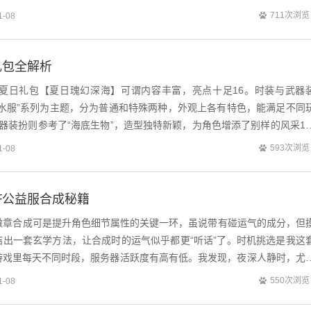
，哥布林肆虐，它们狡黠又贪婪，时常...
711次浏览
1-08
礼包全解析
年的夏日礼包【夏日瑰幻深海】可谓内容丰富，亮点十足16。时装与武器
潜水服”系列为主题，分为普通和特殊两种，外观上各有特色，能满足不同
器装扮则参考了“海底生物”，造型独特新颖，为角色增添了别样的风采1
武器装扮自选礼盒，后续若想...
593次浏览
1-08
F公益服合成秘籍
，徽章合成可是提升角色细节属性的关键一环，虽说带有碰运气的成分，但
结出一套玄学方法，让合成时的运气似乎都更“听话”了。时机挑选是我这
游戏里每天不同时段，服务器活跃度有高有低。我发现，夜深人静时，尤
器相对清闲，玩家在线数量锐减。此...
550次浏览
1-08