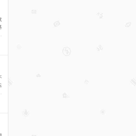
就
基
倾
不
先
升
想