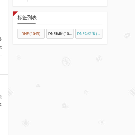
标签列表
DNF
(1045)
DNF私服
(1071)
DNF公益服
(875)
装
玩
。
摸
套
其