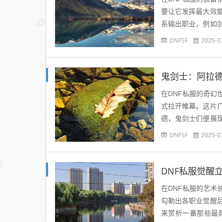
要让它发挥最大效
系输出职业，例如
首选。这类魔法石能
DNFSF
2025-0
鬼剑士：阿拉
在DNF私服的奇
式拉开帷幕。这片
德，鬼剑士们便展
哪怕尚未历经世事打
DNFSF
2025-0
DNF私服觉醒
在DNF私服的艺
勾勒出各职业觉醒
来赏析一番那些最