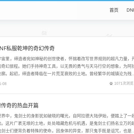
首页
DN
NF私服乾坤的奇幻传奇
大宇宙里，缔造者宛如神秘的创世使者，怀揣着改写世界规则的超凡力量，
的奇幻旅程。她们手持神奇工具，以无畏的勇气与天马行空的想象，为阿
轮廓。起初，缔造者降临在一片荒芜衰败的土地。曾经繁华的城镇沦为残
物横行无忌。目睹这般景象，缔造者心...
1071次浏览
1-08
德传奇的热血开篇
幻世界中，鬼剑士的身影犹如破晓的曙光，自阿拉德大陆伊始，便踏上了一
险。这片广袤无垠的土地，处处暗藏危机与机遇，是鬼剑士们扬名立万的
鬼剑士们便背负着特殊的使命。因身体的异变，那只鬼手既是诅咒，也是