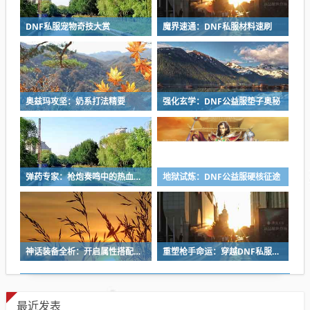
DNF私服宠物奇技大赏
魔界速通：DNF私服材料速刷
奥兹玛攻坚：奶系打法精要
强化玄学：DNF公益服垫子奥秘
弹药专家：枪炮奏鸣中的热血青春
地狱试炼：DNF公益服硬核征途
神话装备全析：开启属性搭配新篇
重塑枪手命运：穿越DNF私服之途
最近发表