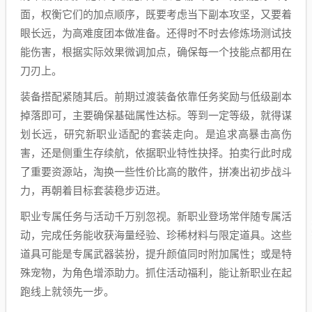
面，权衡它们的加点顺序，既要考虑当下副本攻坚，又要着
眼长远，为高难度团本做准备。还得时不时去修炼场测试技
能伤害，根据实际效果微调加点，确保每一个技能点都用在
刀刃上。
装备搭配紧随其后。前期过渡装备依靠任务奖励与低级副本
掉落即可，主要确保基础属性达标。等到一定等级，就得谋
划长远，研究新职业适配的套装走向。是追求高暴击高伤
害，还是侧重生存续航，依据职业特性抉择。拍卖行此时成
了重要资源站，淘换一些性价比高的散件，拼凑出初步战斗
力，再朝着目标套装稳步迈进。
职业专属任务与活动千万别忽视。新职业登场常伴随专属活
动，完成任务能收获海量经验、珍稀材料与限定道具。这些
道具可能是专属武器装扮，提升颜值同时附加属性；或是特
殊宠物，为角色增添助力。抓住活动福利，能让新职业在起
跑线上就领先一步。