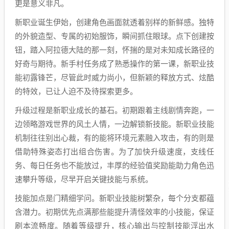
更是意义非凡。
新职业诞生伊始，创建角色画面就透着别样的新鲜感。独特
的外貌造型、专属的初始服饰，瞬间抓住眼球。点下创建按
钮，踏入阿拉德大陆的那一刻，怀揣的是对未知成长路径的
好奇与期待。新手村任务成了熟悉操作的第一课，新职业技
能初露锋芒，尽管此时威力尚小，但新颖的释放方式、炫酷
的特效，已让人迫不及待探索更多。
升级过程是新职业成长的基石。初期跟着主线剧情奔跑，一
边领略游戏世界的风土人情，一边解锁新技能。新职业技能
机制往往别出心裁，有的能将环境元素融入攻击，有的则是
借助特殊姿态打出组合伤害。为了加快升级速度，支线任
务、每日任务也不能放过，丰厚的经验值奖励能助力角色迅
速攀升等级，尽早开启关键技能与系统。
技能加点是门精细学问。新职业技能树繁杂，每个分支都蕴
含潜力。初期优先点满那些能提升清怪效率的小技能，保证
刷本流畅度。随着等级提升，核心输出与控制技能浮出水