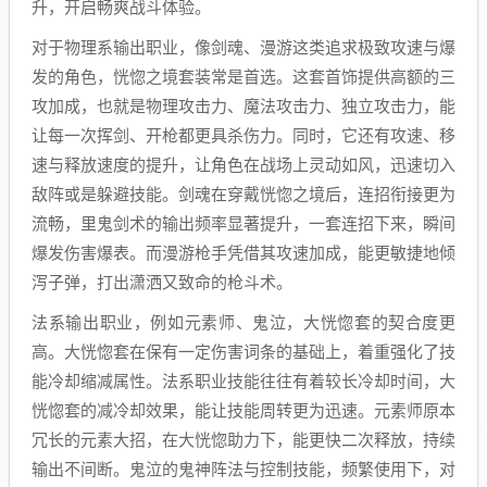
升，开启畅爽战斗体验。
对于物理系输出职业，像剑魂、漫游这类追求极致攻速与爆
发的角色，恍惚之境套装常是首选。这套首饰提供高额的三
攻加成，也就是物理攻击力、魔法攻击力、独立攻击力，能
让每一次挥剑、开枪都更具杀伤力。同时，它还有攻速、移
速与释放速度的提升，让角色在战场上灵动如风，迅速切入
敌阵或是躲避技能。剑魂在穿戴恍惚之境后，连招衔接更为
流畅，里鬼剑术的输出频率显著提升，一套连招下来，瞬间
爆发伤害爆表。而漫游枪手凭借其攻速加成，能更敏捷地倾
泻子弹，打出潇洒又致命的枪斗术。
法系输出职业，例如元素师、鬼泣，大恍惚套的契合度更
高。大恍惚套在保有一定伤害词条的基础上，着重强化了技
能冷却缩减属性。法系职业技能往往有着较长冷却时间，大
恍惚套的减冷却效果，能让技能周转更为迅速。元素师原本
冗长的元素大招，在大恍惚助力下，能更快二次释放，持续
输出不间断。鬼泣的鬼神阵法与控制技能，频繁使用下，对