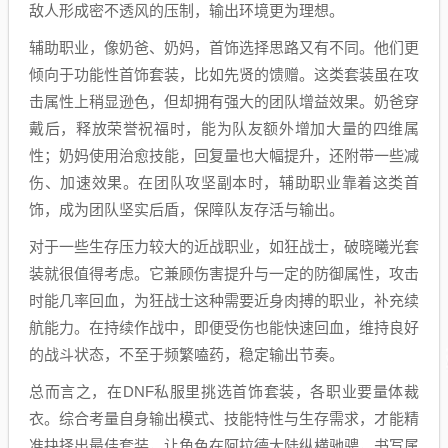
敌人形成密不透风的压制，输出环境更为理想。
辅助职业，像奶爸、奶妈，首饰选择思路又有不同。他们更
倾向于功能性首饰套装，比如先贤的馈赠。这类套装虽在攻
击属性上稍显逊色，但却拥有强大的团队增益效果。奶爸穿
戴后，释放荣誉祝福时，能为队友额外增加大量的四维属
性；奶妈使用治愈技能，回复量也大幅提升，还附带一些减
伤、加速效果。在团队攻坚副本时，辅助职业靠着这类首
饰，成为团队坚实后盾，保障队友存活与输出。
对于一些生存压力较大的近战职业，如狂战士，破晓曦光套
装就很值得考虑。它兼顾伤害提升与一定的防御属性，攻击
时能几率回血，为狂战士这种需要近身肉搏的职业，补充续
航能力。在持续作战中，即便受伤也能快速回血，维持良好
的战斗状态，不至于频繁嗑药，稳定输出节奏。
总而言之，在DNF私服里挑选首饰套装，各职业要量体裁
衣。综合考量自身输出模式、技能特性与生存需求，才能精
准抉择出最佳套装，让角色在阿拉德大陆纵横驰骋，书写属