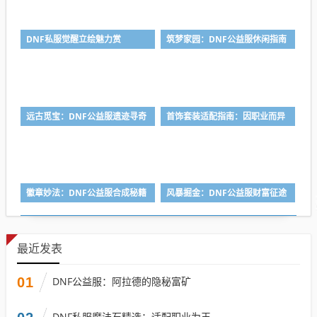
DNF私服觉醒立绘魅力赏
筑梦家园：DNF公益服休闲指南
远古觅宝：DNF公益服遗迹寻奇
首饰套装适配指南：因职业而异
徽章妙法：DNF公益服合成秘籍
风暴掘金：DNF公益服财富征途
最近发表
01
DNF公益服：阿拉德的隐秘富矿
DNF私服魔法石精选：适配职业为王