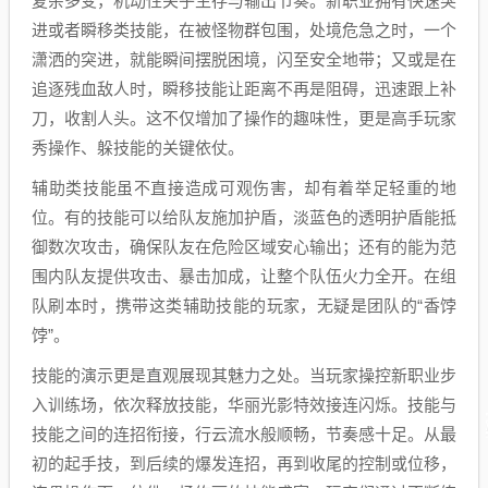
复杂多变，机动性关乎生存与输出节奏。新职业拥有快速突
进或者瞬移类技能，在被怪物群包围，处境危急之时，一个
潇洒的突进，就能瞬间摆脱困境，闪至安全地带；又或是在
追逐残血敌人时，瞬移技能让距离不再是阻碍，迅速跟上补
刀，收割人头。这不仅增加了操作的趣味性，更是高手玩家
秀操作、躲技能的关键依仗。
辅助类技能虽不直接造成可观伤害，却有着举足轻重的地
位。有的技能可以给队友施加护盾，淡蓝色的透明护盾能抵
御数次攻击，确保队友在危险区域安心输出；还有的能为范
围内队友提供攻击、暴击加成，让整个队伍火力全开。在组
队刷本时，携带这类辅助技能的玩家，无疑是团队的“香饽
饽”。
技能的演示更是直观展现其魅力之处。当玩家操控新职业步
入训练场，依次释放技能，华丽光影特效接连闪烁。技能与
技能之间的连招衔接，行云流水般顺畅，节奏感十足。从最
初的起手技，到后续的爆发连招，再到收尾的控制或位移，