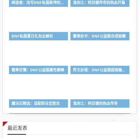
缔造者：改写DNF私服乾坤的奇幻传奇
鬼剑士：阿拉德传奇的热血开篇
DNF私服夏日礼包全解析
徽章妙术：DNF公益服合成秘籍
徽章优镶：DNF公益服属性巅峰
符文妙搭：DNF公益服超强输出法
魔法石精选：适配职业定胜负
鬼剑士：阿拉德的热血传奇
最近发表