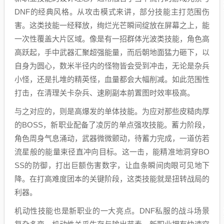
DNF的经典风格。从攻击模式来讲，部分技能主打范围伤
害。这类技能一经释放，绚烂光芒瞬间绽放在屏幕之上，能
一次性覆盖大片区域。像是有一招群体光波类技能，角色高
高跃起，手中武器汇聚超强能量，而后朝地面猛力砸下，以
自身为圆心，数米半径内的怪物皆会受到冲击，无论是杂兵
小怪，还是扎堆的精英怪，血量都会大幅削减。如此范围性
打击，在清理关卡杂兵、速刷副本前置图时效率极高。
与之对应的，则是高爆发的单体技能。为应对那些皮糙肉厚
的BOSS，新职业配备了凌厉的单点强攻技能。蓄力阶段，
角色周身气息涌动，武器微微颤动，待蓄力完成，一道仿若
流星般的能量束径直冲向目标。这一击，能精准地洞穿BO
SS的防御，打出巨额伤害数字，让血条瞬间肉眼可见地下
降。在打高难度团本的关键阶段，这类技能就是扭转战局的
利器。
机动性技能也是新职业的一大亮点。DNF私服的战斗场景