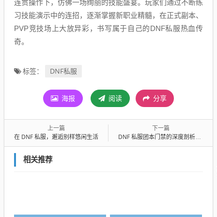
连贯操作下，仿佛一场绚丽的技能盛宴。玩家们通过不断练
习技能演示中的连招，逐渐掌握新职业精髓，在正式副本、
PVP竞技场上大放异彩，书写属于自己的DNF私服热血传
奇。
DNF私服
标签：
海报
阅读
分享
上一篇
下一篇
在 DNF 私服，邂逅别样悠闲生活
DNF 私服团本门禁的深度剖析与应对之策
相关推荐