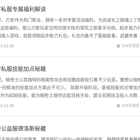
F私服专属福利解读
界里，刃影作为热门职业，拥有一系列专属活动福利，为其成长之路铺上了
了解这些福利，能让刃影玩家在阿拉德大陆的冒险之旅事半功倍。起步助力
刚踏入游戏，就能领取起步助力礼包。礼包内备齐了基础装备，武器有着
具也足以抵挡前期小怪的攻击，让刃...
159次浏览
25-01-08
F私服技能加点秘籍
界里，暗枪士以其独特的暗属性攻击和炫酷技能吸引着不少玩家。要想让暗
一份精准的技能加点方案必不可少。 前期升级阶段，基础技能的合理加
射”作为起始技能，能为暗枪士提供远程消耗手段，建议前期适当投入点数
无论是清理零散小怪，还是在远处试...
169次浏览
25-01-08
F公益服德洛斯秘藏
广袤无垠的奇幻世界里，德洛斯矿山宛如一座神秘的宝库，静静隐匿着海量