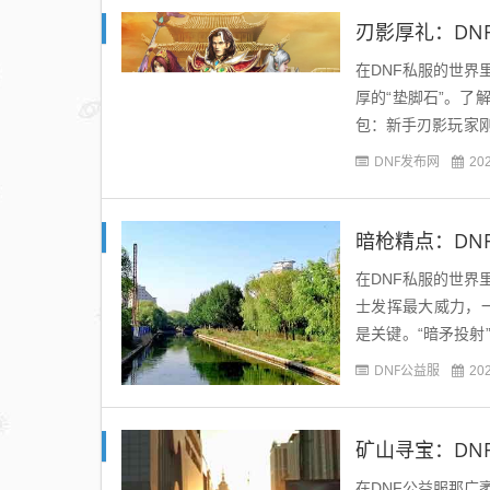
刃影厚礼：DN
在DNF私服的世
厚的“垫脚石”。
包：新手刃影玩家
俗的初始攻击力，防
DNF发布网
20
暗枪精点：DN
在DNF私服的世
士发挥最大威力，
是关键。“暗矛投
提升其伤害与射程，
DNF公益服
20
矿山寻宝：DN
在DNF公益服那