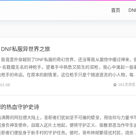
首页
DN
DNF私服异世界之旅
，我竟意外穿越到了DNF私服的奇幻世界，还没等我从震惊中缓过神来，
一名籍籍无名的神枪手。望着手中熟悉又陌生的双枪，我心中涌起一股
位枪手的命运。在原本的剧情里，这位枪手只是个随波逐流的小人物，每
生，最后泯然众人。可我既然来了，就绝...
161次浏览
-01-08
德的热血守护史诗
热血沸腾的阿拉德大陆上，圣职者们犹如坚不可摧的壁垒，用信仰与力量书
们身负神圣使命，自踏入这片土地起，便将守护正义、驱散邪恶当作毕生
圣职者们便投身于新手村的守护任务。彼时，哥布林频繁侵扰村民，烧杀