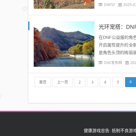
能在机制触发的瞬间
DNFSF
2025-0
光环宠搭：DN
在DNF公益服的
开启属性提升的全
是角色头顶的绚丽
有千秋。有的着重提
DNF发布网
20
首页
上一页
2
3
4
5
6
健康游戏忠告: 抵制不良游