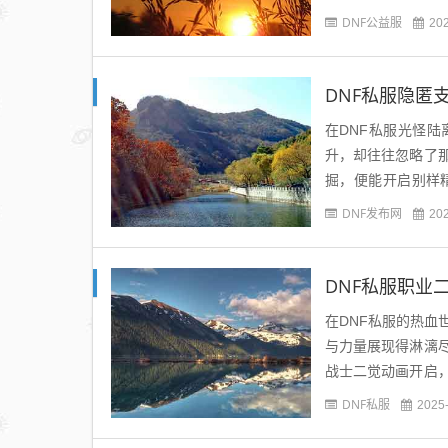
掠无恶不作。圣职者
DNF公益服
20
DNF私服隐匿
在DNF私服光怪
升，却往往忽略了
掘，便能开启别样
入，便能寻得一处废
DNF发布网
20
DNF私服职业
在DNF私服的热
与力量展现得淋漓
战士二觉动画开启
而起，手中的巨剑染
DNF私服
2025