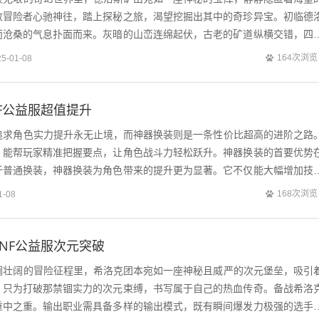
数冒险者心驰神往，踏上探秘之旅，渴望挖掘出其中的奇珍异宝。初临德
而沧桑的气息扑面而来。灰暗的山峦连绵起伏，古老的矿道纵横交错，四
尘味。入口处的小怪们手持简陋却颇具...
164次浏览
25-01-08
F公益服超值提升
，追求角色实力提升永无止境，而神器换装则是一条性价比超高的进阶之路
，能帮玩家精准把握要点，让角色战斗力轻松跃升。神器换装的首要优势
于普通换装，神器换装为角色带来的提升更为显著。它不仅能大幅增加技
能等级有着可观的提升。拿输出职业来...
168次浏览
1-08
NF公益服次元突破
波澜壮阔的冒险征程里，希洛克团本宛如一座神秘且威严的次元堡垒，吸引
，只为打破那禁锢实力的次元束缚，书写属于自己的热血传奇。备战希洛
重中之重。输出职业需具备多样的输出模式，既有瞬间爆发力极强的选手