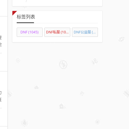
标签列表
DNF
(1045)
DNF私服
(1071)
DNF公益服
(875)
提
挖
深
力
狂
天