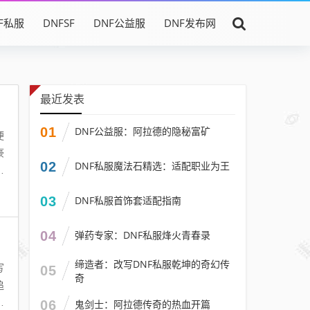
F私服
DNFSF
DNF公益服
DNF发布网
最近发表
01
DNF公益服：阿拉德的隐秘富矿
便
豪
02
DNF私服魔法石精选：适配职业为王
日
03
DNF私服首饰套适配指南
04
弹药专家：DNF私服烽火青春录
缔造者：改写DNF私服乾坤的奇幻传
写
05
奇
追
抢
06
鬼剑士：阿拉德传奇的热血开篇