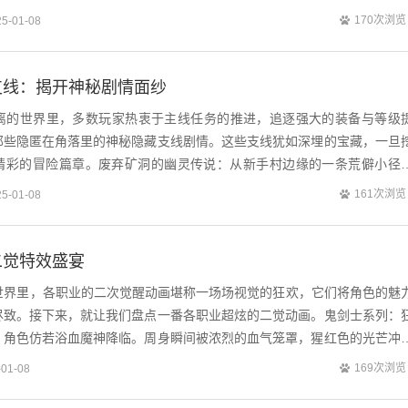
们手持十字架，身着厚重铠甲，步伐沉...
170次浏览
25-01-08
支线：揭开神秘剧情面纱
陆离的世界里，多数玩家热衷于主线任务的推进，追逐强大的装备与等级
那些隐匿在角落里的神秘隐藏支线剧情。这些支线犹如深埋的宝藏，一旦
精彩的冒险篇章。废弃矿洞的幽灵传说：从新手村边缘的一条荒僻小径
弃矿洞。初入此地，阴暗潮湿的气息扑面而...
161次浏览
25-01-08
二觉特效盛宴
血世界里，各职业的二次觉醒动画堪称一场场视觉的狂欢，它们将角色的魅
尽致。接下来，就让我们盘点一番各职业超炫的二觉动画。鬼剑士系列：
，角色仿若浴血魔神降临。周身瞬间被浓烈的血气笼罩，猩红色的光芒冲
上一层邪异的血光，随着怒吼，身形暴...
169次浏览
-01-08