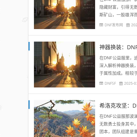
隐藏财富，引得无
斯矿山，一股雄浑
弥漫着淡淡的矿石粉
DNF发布网
20
神器换装：DN
在DNF公益服里
深入解析神器换装
于属性加成。相较
攻击力，还对关键技
DNFSF
2025-0
希洛克攻坚：D
在DNF公益服那
无数勇士投身其中
团本，团队组建是