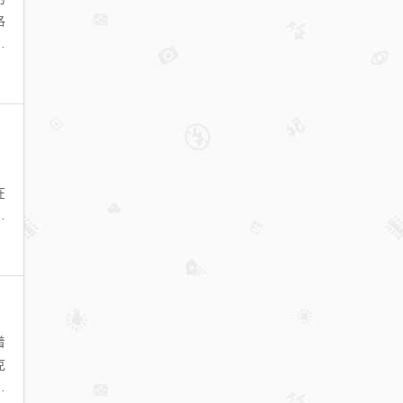
洛
下
。
在
能
着
克
，