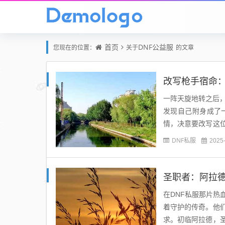
首页
DNF公益服
您现在的位置：
关于
的文章
改写枪手宿命：
一阵天旋地转之后
发现自己附身成了
情，决意要改写这
在低级副本中艰难求
DNF私服
2025
圣职者：阿拉
在DNF私服那片
着守护的传奇。他
求。初临阿拉德，