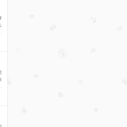
厚
礼
不
枪
点
，
的