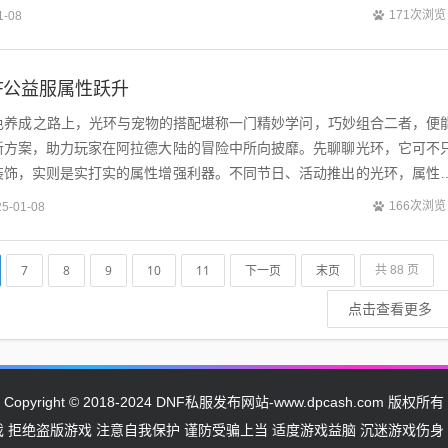
打出高额伤害，又要有持续输出稳定的...
171次浏览
1-08
F公益服属性跃升
角色养成之路上，光环与宠物的搭配堪称一门精妙学问，巧妙组合二者，便
新方案，助力玩家在阿拉德大陆的冒险中所向披靡。先聊聊光环，它可不
装饰，实则是实打实的属性增强利器。不同节日、活动推出的光环，属性
升基础四维属性，力量、智力、体力、...
166次浏览
25-01-08
7
8
9
10
11
下一页
末页
共 88 页
点击查看更多
Copyright © 2018-2024 DNF私服发布网站-www.dpcash.com 版权所有
戏 拒绝盗版游戏 注意自我保护 谨防受骗上当 适度游戏益脑 沉迷游戏伤身