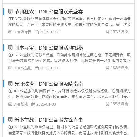
变得干脆利落、覆盖面广，还可能附加额外效果，像增伤、减冷却。符文则
侧重于微调技能属性，有提升伤害、缩减...
节典狂欢：DNF公益服欢乐盛宴
在DNF公益服那热血沸腾又奇幻绚丽的世界里，节日狂欢活动宛如一场场璀
璨的烟火，点亮了日常冒险的平淡天空，带来别样的惊喜与欢乐。每一次节
日降临，阿拉德大陆便换上盛装，开启一场全民狂欢。新春佳节之际，游戏
DNF发布网
157次浏览
2025-01-08
里张灯结彩，满满的年味扑面而来。城镇街道挂满喜庆的红灯笼，NPC们也
换上了华丽的新年服饰，拱手作揖，...
副本寻宝：DNF公益服活动揭秘
在DNF公益服的精彩世界里，活动副本宛如神秘宝藏之地，不定期开启，吸
引着无数冒险者纷至沓来。每次踏入其中，都像是开启一场刺激的寻宝之
旅，海量宝藏道具等待着有心人的搜罗。活动副本刚现世，独特氛围便扑面
DNF公益服
163次浏览
2025-01-08
而来。场景往往别出心裁，或是奇幻绚烂的神秘仙境，或是阴森诡异的禁忌
之地，与日常副本大相径庭。初入副本，...
光环炫搭：DNF公益服吸睛指南
在DNF公益服的时尚舞台上，光环特效绝非仅仅是装饰点缀，它宛如聚光
灯，巧妙搭配就能让你瞬间脱颖而出，成为全场焦点，尽享众人艳羡目光。
掌握光环搭配门道，解锁独属于你的闪耀时刻。了解光环基础属性与风格，
DNF私服
155次浏览
2025-01-08
是开启炫搭之旅的首步。光环大体分几类风格，奇幻系往往有着绚丽魔法纹
路，光芒闪烁间，似有神秘力量流转；科...
新本首战：DNF公益服先锋直击
在DNF公益服的热血江湖里，新副本的消息总是能瞬间点燃玩家们的激情，
而这次有幸获得全服首发抢先体验的机会，更是让我满怀期待又紧张不已，