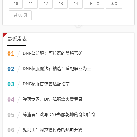
10
11
12
13
14
下一页
末页
共 88 页
最近发表
01
DNF公益服：阿拉德的隐秘富矿
02
DNF私服魔法石精选：适配职业为王
03
DNF私服首饰套适配指南
04
弹药专家：DNF私服烽火青春录
05
缔造者：改写DNF私服乾坤的奇幻传奇
06
鬼剑士：阿拉德传奇的热血开篇