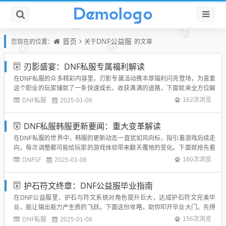
首页
DNF公益服
您现在的位置：
关于
的文章
刃影盛宴：DNF私服专属福利解读
在DNF私服的众多精彩内容里，刃影专属活动携丰厚福利闪亮登场，为喜爱
这个职业的玩家铺就了一条快速成长、收获满满的道路，下面就来全方位解
读一番其中的福利。 升级助力礼包：初入阿拉德的刃影，能领取升级助力礼
DNF私服
162次浏览
2025-01-08
包。从1级到满级，每个关键阶段都有对应的补给。前期是充足的回血药与
蓝药，确保新手刃影在刷小怪时续航...
DNF私服韩服更新要闻：重大变革解读
在DNF私服的世界中，韩服的更新动态一直犹如风向标，指引着游戏后续走
向，每次调整都可能给玩家的游戏体验带来翻天覆地的变化。下面就抢先看
看近期韩服有哪些关键更新，剖析下这些改动为何影响巨大。 职业平衡调
DNFSF
160次浏览
2025-01-08
整：韩服此次大刀阔斧对多个职业动了“手术”。热门的狂战职业，部分技能
伤害倍率重新校准，以往在副本里过...
护石符文终章：DNF公益服毕业指南
在DNF公益服里，护石与符文系统对角色提升巨大，达成护石符文完美毕
业，能让输出能力产生质的飞跃。下面这份攻略，助你叩开毕业大门。先得
摸透护石符文基础机制。护石能改变技能形态，让原本拖沓、范围小的技能
DNF私服
156次浏览
2025-01-08