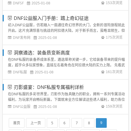
迫不及待要踏入这片未知的全新冒险领域。刚踏入新副本的大门，一股神秘
DNFSF
153次浏览
2025-01-08
又压抑的氛围便扑面而来。眼前的场景前所未见，阴暗色调勾勒出怪石嶙峋
的地貌，四周幽邃的角落仿佛藏着无数...
DNF公益服入门手册：踏上奇幻征途
初入DNF公益服，仿若踏入一扇通往奇幻世界的大门，全新的冒险旅程就此
开启。这片充满惊喜与挑战的阿拉德大陆，对于新手而言，虽略显陌生，但
只要手握这份指南，便能迈出坚实又自信的第一步。创建角色是起始点。D
DNF发布网
175次浏览
2025-01-08
NF公益服有着丰富多样的职业可供挑选，近战勇士、远程射手、神秘魔法师
一应俱全。若是钟情于酣畅淋漓的近...
洞察遴选：装备质变新高度
在DNF私服的装备养成体系里，遴选堪称关键一步，它给装备带来的提升幅
度，超乎众多玩家想象，直接左右着角色在阿拉德大陆的实力上限。 先看武
器遴选，这一环节能为武器注入全新活力。原本一把普通的史诗武器，经过
DNF私服
161次浏览
2025-01-08
遴选后，各项基础属性获得显著加成。攻击力方面，无论是物理攻击还是魔
法攻击，数值都能迎来一波跃升，让...
刃影盛宴：DNF私服专属福利详析
在DNF私服的多彩世界里，刃影作为独具魅力的职业，拥有一系列专属活动
福利，为玩家开启畅玩新篇。下面就来全方位解读这些诱人福利，助力各位
刃影玩家快速崛起。升级助力福利：刃影初入游戏，便被赠予海量经验胶
DNF公益服
159次浏览
2025-01-08
囊。这些胶囊能让刃影前期升级之路一马平川，轻松跨越低级副本的繁琐流
程，快速解锁关键技能与高级副本入场权...
首页
上一页
5
6
7
8
9